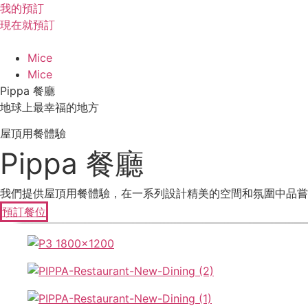
跳
我的預訂
至
現在就預訂
主
要
Mice
內
Mice
容
Pippa 餐廳
地球上最幸福的地方
屋頂用餐體驗
Pippa 餐廳
我們提供屋頂用餐體驗，在一系列設計精美的空間和氛圍中品嘗
預訂餐位
菜
喝
酒
查看功能表
查看功能表
查看功能表